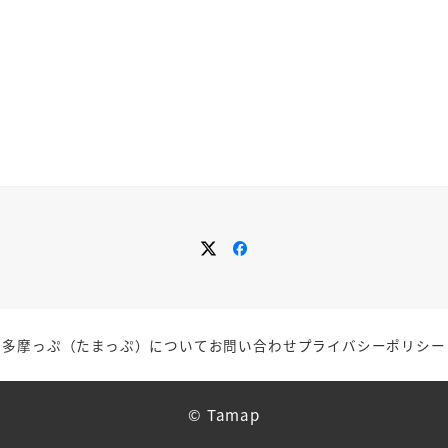
メ
メ
ニ
ニ
ュ
ュ
ー
ー
項
項
目
目
多摩っぷ（たまっぷ）について
お問い合わせ
プライバシーポリシー
© Tamap