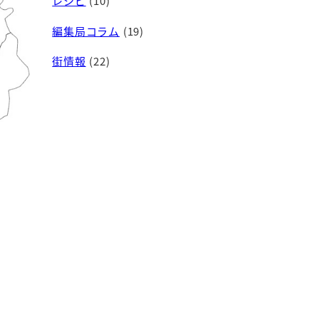
レシピ
(10)
編集局コラム
(19)
街情報
(22)