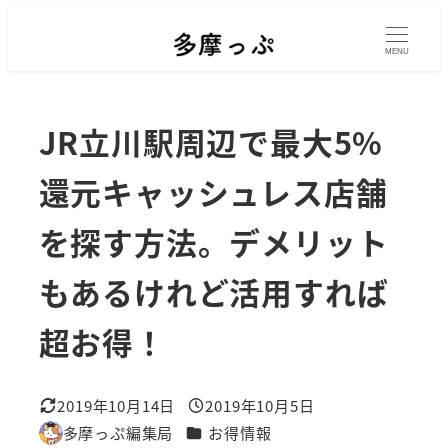
メ
イ
MENU
ン
コ
JR立川駅周辺で最大5%
ン
テ
還元キャッシュレス店舗
ン
を探す方法。デメリット
ツ
へ
もあるけれど活用すれば
移
動
超お得！
2019年10月14日
2019年10月5日
更新日
投稿日
カテゴリー
多摩っぷ編集局
お得情報
著