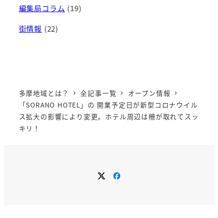
編集局コラム
(19)
街情報
(22)
多摩地域とは？
全記事一覧
オープン情報
「SORANO HOTEL」の 開業予定日が新型コロナウイル
ス拡大の影響により変更。ホテル周辺は柵が取れてスッ
キリ！
メ
メ
ニ
ニ
ュ
ュ
ー
ー
項
項
目
目