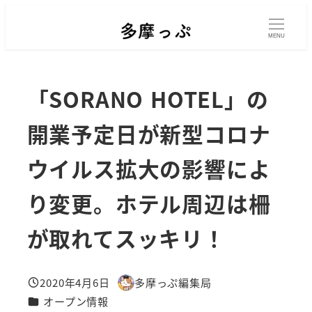
メ
イ
MENU
ン
コ
「SORANO HOTEL」の
ン
テ
開業予定日が新型コロナ
ン
ウイルス拡大の影響によ
ツ
へ
り変更。ホテル周辺は柵
移
動
が取れてスッキリ！
2020年4月6日
多摩っぷ編集局
投稿日
著
カテゴリー
オープン情報
者