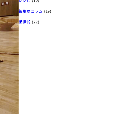
レシピ
(10)
編集局コラム
(19)
街情報
(22)