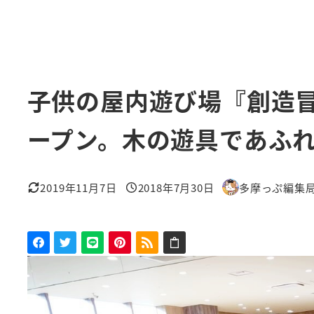
子供の屋内遊び場『創造
ープン。木の遊具であふ
2019年11月7日
2018年7月30日
多摩っぷ編集
更新日
投稿日
著
者