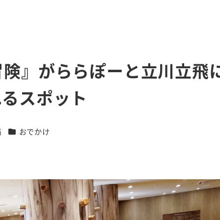
冒険』がららぽーと立川立飛
れるスポット
カテゴリー
局
おでかけ