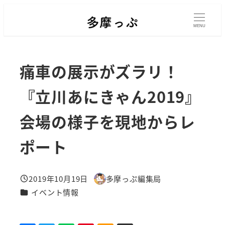
メ
イ
MENU
ン
コ
痛車の展示がズラリ！
ン
テ
『立川あにきゃん2019』
ン
会場の様子を現地からレ
ツ
へ
ポート
移
動
2019年10月19日
多摩っぷ編集局
投稿日
著
カテゴリー
イベント情報
者