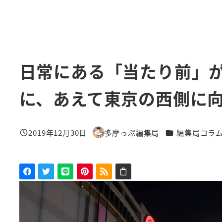
日常にある「当たり前」
に、あえて東京の西側に
カテゴリー
2019年12月30日
多摩っぷ編集局
編集局コラ
投稿日
著
者