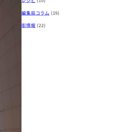
レシピ
(10)
編集局コラム
(19)
街情報
(22)