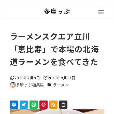
メ
イ
MENU
ン
コ
ラーメンスクエア立川
ン
テ
「恵比寿」で本場の北海
ン
道ラーメンを食べてきた
ツ
へ
移
2020年7月8日
2018年8月11日
更新日
投稿日
動
カテゴリー
多摩っぷ編集局
ラーメン
著
者