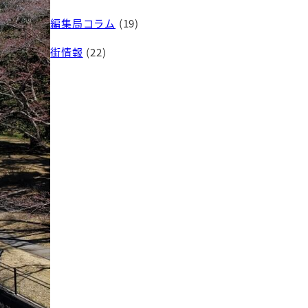
編集局コラム
(19)
街情報
(22)