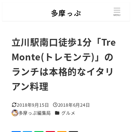
メ
イ
MENU
ン
コ
立川駅南口徒歩1分「Tre
ン
テ
Monte(トレモンテ)」の
ン
ランチは本格的なイタリ
ツ
へ
アン料理
移
動
2018年9月15日
2018年6月24日
更新日
投稿日
カテゴリー
多摩っぷ編集局
グルメ
著
者