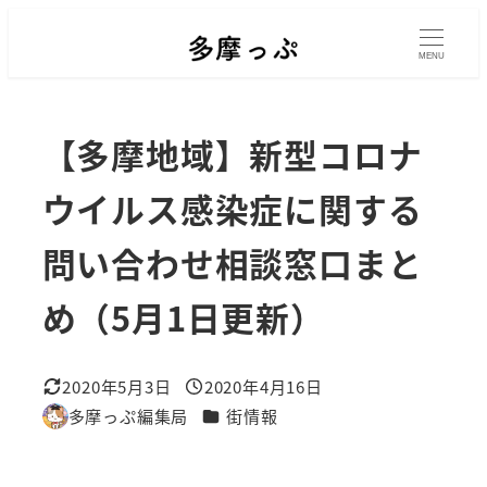
メ
イ
MENU
ン
コ
【多摩地域】新型コロナ
ン
テ
ウイルス感染症に関する
ン
問い合わせ相談窓口まと
ツ
へ
め（5月1日更新）
移
動
2020年5月3日
2020年4月16日
更新日
投稿日
カテゴリー
多摩っぷ編集局
街情報
著
者